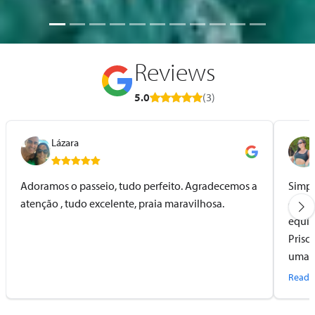
Reviews
5.0
(3)
Lázara
Adoramos o passeio, tudo perfeito. Agradecemos a
Simpl
atenção , tudo excelente, praia maravilhosa.
conhe
equip
Prisc
uma p
comig
Read 
tudo 
fecha