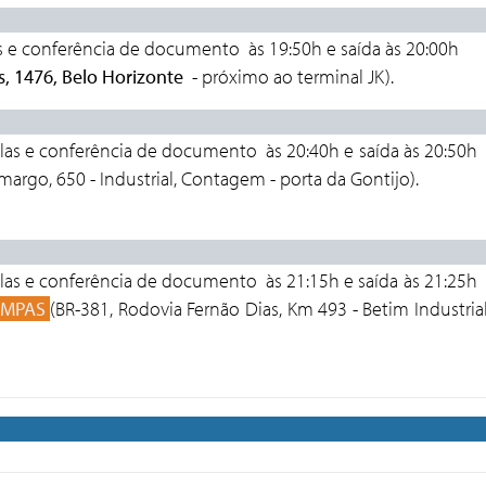
s e conferência de documento
às 19:50h e
saíd
, 1476, Belo Horizonte
- próximo ao terminal JK).
 DE CONTA
las e conferência de documento
às 20:40h e
saída às
margo, 650 - Industrial, Contagem -
porta da Gontijo
E DE BET
las e conferência de documento
às 21:15h 
AMPAS
(BR-381, Rodovia Fernão Dias, Km 493 - Betim Industria
DO 2° DIA: 