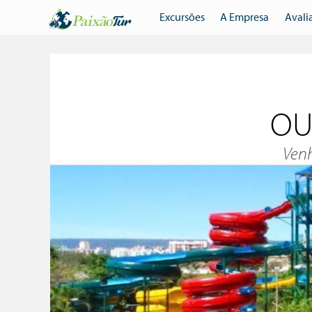
Excursões
A Empresa
Avali
OU
Venh