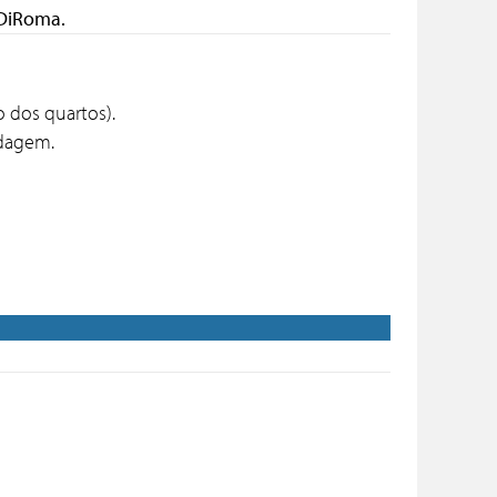
el DiRoma.
ão e higienização dos quartos).
 ir já aproveitando a hospedagem.
UNDA-FEIRA)