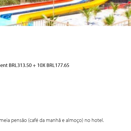
nt BRL313.50 +
10X
BRL177.65
meia pensão (café da manhã e almoço) no hotel.