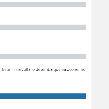
:
a às 20:00h
GEM- MG:
20:50h
).
IM- MG:
e saída às 21:25h
l, Betim - na volta, o desembarque irá ocorrer no
(DOMINGO)