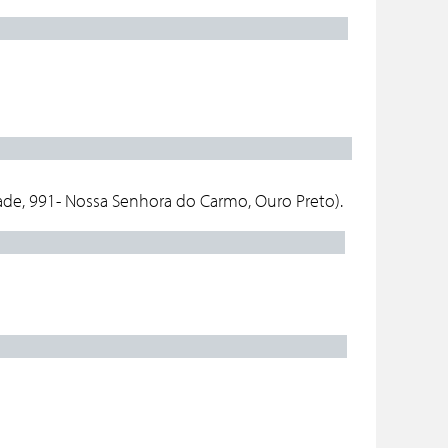
NA- MG:
ETO- MG:
da às 17:00h
de, 991- Nossa Senhora do Carmo, Ouro Preto).
DO CAMPO:
ITO- MG:
saída às 18:10h