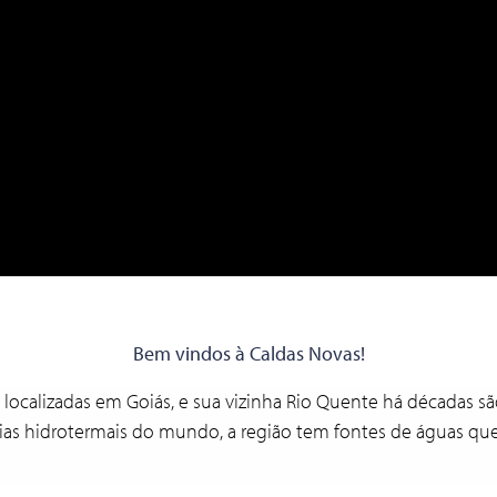
Bem vindos à Caldas Novas!
s, localizadas em Goiás, e sua vizinha Rio Quente há décadas
cias hidrotermais do mundo, a região tem fontes de águas qu