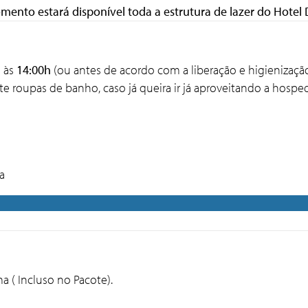
omento estará disponível toda a estrutura de lazer do Hot
 às
14:00h
(ou antes de acordo com a liberaç
a a parte roupas de banho, caso já queira
a
 3° DIA (SEG
( Incluso no Pacote).