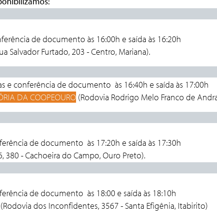
onibilizamos:
 DE MARIA
nferência de documento às 16:00h e
saída às 16:20h
ua Salvador Furtado, 203 - Centro, Mariana).
DE OURO PR
as e conferência de documento
às 16:40h e
saí
ÓRIA DA COOPEOURO
(Rodovia Rodrigo Melo Franco de Andra
E CACHOEIRA 
nferência de documento
às 17:20h e
saída às 17:30h
, 380 - Cachoeira do Campo, Ouro Preto).
DE ITABIR
nferência de documento
às 18:00 e 
(Rodovia dos Inconfidentes, 3567 - Santa Efigênia, Itabirito)