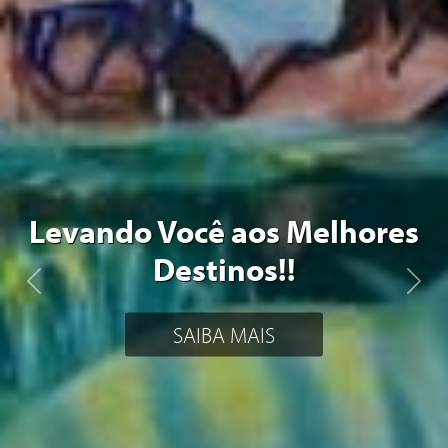
Levando Você aos Melhores
Destinos!!
Previous
Next
SAIBA MAIS