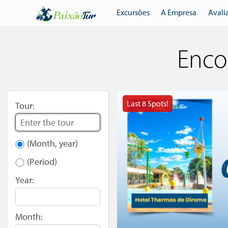
Excursões
A Empresa
Avali
Enco
Last 8 Spots!
Tour:
(Month, year)
(Period)
Year:
Month: