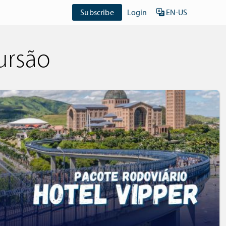
Subscribe
Login
EN-US
ursão